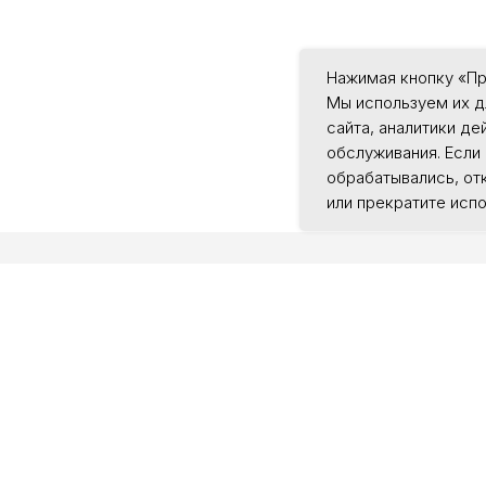
Нажимая кнопку «П
Мы используем их д
сайта, аналитики де
обслуживания. Если 
обрабатывались, от
или прекратите испо
ИЯ
АДРЕС
КОНТАКТ
Москва,
+7 (915) 28
ул. Лукинская 8 к. 1
тели
anna.anzhela
еников
Пн – Пт: 09:0
материалы