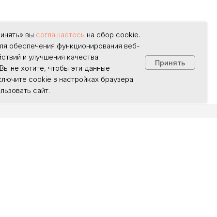
ринять» вы
соглашаетесь
на сбор cookie.
ля обеспечения функционирования веб-
йствий и улучшения качества
Принять
Вы не хотите, чтобы эти данные
ключите cookie в настройках браузера
льзовать сайт.
Ы
КОНСУЛЬТАЦИЯ
5-25-58
@yandex.ru
ЗАПИСАТЬСЯ МОДЕЛЬЮ
0 — 20:00