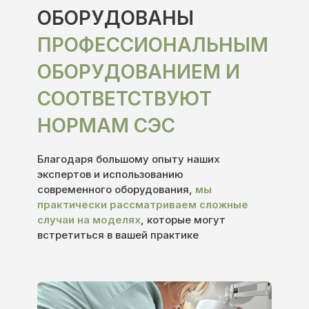
РАНЕВОЙ ПРОЦЕСС И LIGHT SYSTEM.
ОБОРУДОВАНЫ
ТОМПОНАДА ТРЕХ ВИДОВ
ПРОФЕССИОНАЛЬНЫМ
ОБОРУДОВАНИЕМ И
6 ТЕМА
6 ТЕМА
СООТВЕТСТВУЮТ
СТАНДАРТНАЯ ЛИНЕЙКА
НОРМАМ СЭС
LIGHT SYSTEM
Благодаря большому опыту наших
экспертов и использованию
современного оборудования,
мы
7 ТЕМА
7 ТЕМА
практически рассматриваем сложные
случаи на моделях
, которые могут
УСИЛЕННАЯ ЛИНЕЙКА LIGHT
встретиться в вашей практике
SYSTEMДЛЯ ОПЫТНЫХ
ПОДОЛОГОВ