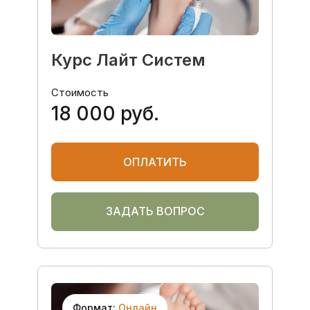
возможность закупок Light System
после успешной сдачи экзамена.
После обучения- постоянная
обратная связь от компании-
Курс Лайт Систем
производителя
Стоимость
18 000 руб.
ОПЛАТИТЬ
ЗАДАТЬ ВОПРОС
Формат:
Онлайн