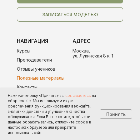
ЗАПИСАТЬСЯ МОДЕЛЬЮ
НАВИГАЦИЯ
АДРЕС
Курсы
Москва,
ул. Лукинская 8 к. 1
Преподаватели
Отзывы учеников
Полезные материалы
Контакты
Нажимая кнопку «Принять» вы
соглашаетесь
на
сбор cookie. Мы используем их для
КОНТАКТЫ
обеспечения функционирования веб-сайта,
аналитики действий и улучшения качества
+7 (915) 285-25-58
Принять
обслуживания. Если Вы не хотите, чтобы эти
Пн – Пт: 09:00 — 20:00
данные обрабатывались, отключите cookie в
anna.anzhela@yandex.ru
настройках браузера или прекратите
использовать сайт.