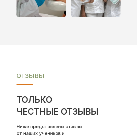
ТОЛЬКО ЧЕСТНЫЕ
11 ТЕМА
11 ТЕМА
ОТЗЫВЫ
КОМБИНИРОВАННЫЕ
МЕТОДЫ УСТАНОВКИ
ОТЗЫВЫ
12 ТЕМА
12 ТЕМА
ТЕЙПИРОВАНИЕ ПРИ ВРОСШЕМ НОГТЕ
ТОЛЬКО
ЧЕСТНЫЕ ОТЗЫВЫ
13 ТЕМА
13 ТЕМА
Ниже представлены отзывы
от наших учеников и