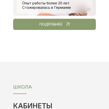
Опыт работы более 20 лет
Стажировалась в Германии
3 ТЕМА
3 ТЕМА
ПОДРОБНЕЕ
ПОКАЗАНИЯ И ПРОТИВОПОКАЗАНИЯ К
УСТАНОВКЕ СИСТЕМЫ
4 ТЕМА
4 ТЕМА
ПРОТОКОЛ УСТАНОВКИ СИСТЕМЫ
ШКОЛА
5 ТЕМА
5 ТЕМА
КАБИНЕТЫ