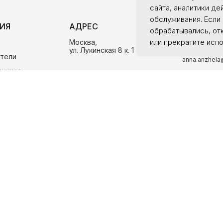
сайта, аналитики де
обслуживания. Если 
ИЯ
АДРЕС
КОНТАКТ
обрабатывались, от
или прекратите испо
Москва,
+7 (915) 28
ул. Лукинская 8 к. 1
тели
anna.anzhela
еников
Пн – Пт: 09:0
материалы
Tilda
Made on