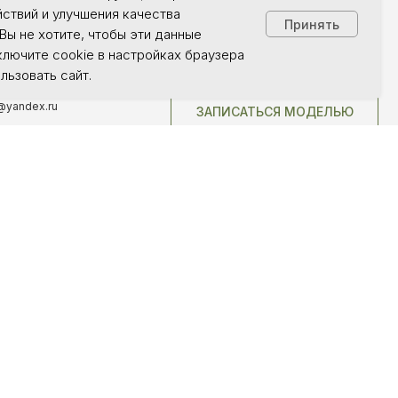
йствий и улучшения качества
Принять
Вы не хотите, чтобы эти данные
Ы
ключите cookie в настройках браузера
КОНСУЛЬТАЦИЯ
льзовать сайт.
5-25-58
@yandex.ru
ЗАПИСАТЬСЯ МОДЕЛЬЮ
0 — 20:00
ИП Ceлезневa Aнжела Александровна
ОГРНИП 324774600342054
ИНН 711505538824