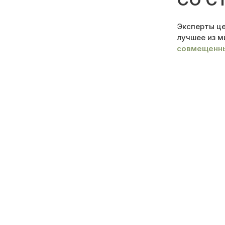
Эксперты це
лучшее из м
совмещенны